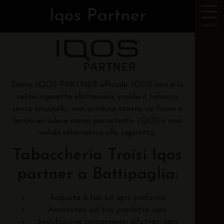
Iqos Partner
MENU
Siamo IQOS
PARTNER ufficiale. IQOS non è la
solita sigaretta elettronica, scalda il tabacco
senza bruciarlo, non produce cenere, né fumo e
lascia un odore meno persistente.
IQOS
è una
valida alternativa alla sigaretta.
Tabaccheria Troisi Iqos
partner a Battipaglia:
Acquista il tuo kit iqos preferito
Assistenza sul tuo prodotto iqos
Sostituzione componenti difettati iqos