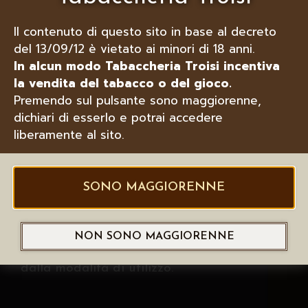
I colori dei LED indicano lo stato
Il contenuto di questo sito in base al decreto
della batteria. Premendo il pulsante
del 13/09/12 è vietato ai minori di 18 anni.
o dopo aver inserito il dispositivo
In alcun modo Tabaccheria Troisi incentiva
nella porta di ricarica, viene
la vendita del tabacco o del gioco.
visualizzato lo stato di ricarica del
Premendo sul pulsante sono maggiorenne,
dispositivo.
dichiari di esserlo e potrai accedere
liberamente al sito.
Fino a 25 utilizzi con una sola
ricarica*
SONO MAGGIORENNE
Batteria certificata ISO 2700mAh
*La durata della batteria può
NON SONO MAGGIORENNE
dipendere dal suo stato di usura e
dalla modalità di utilizzo.