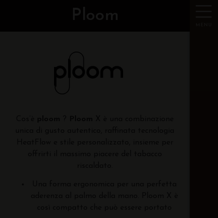
Ploom
MENU
Cos’è
ploom
?
Ploom
X è una combinazione
unica di gusto autentico, raffinata tecnologia
HeatFlow e stile personalizzato, insieme per
offrirti il massimo piacere del tabacco
riscaldato.
Una forma ergonomica per una perfetta
aderenza al palmo della mano. Ploom X è
così compatto che può essere portato