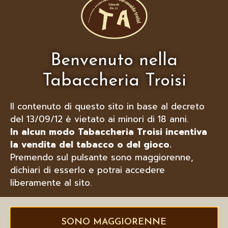
e omogeneo attorno allo stick mentre si
riscalda. Per un riscaldamento migliore e
un gusto più ricco.
Poiché Ploom X è progettato per
riscaldare il tabacco, c’è una minima
Benvenuto nella
bruciatura dello stick e nessun odore di
Tabaccheria Troisi
fumo. Solo un piacevole aroma.
Ploom X è intuitivo e facile da usare. I
LED reattivi ti avvisano quando la tua
Il contenuto di questo sito in base al decreto
sessione sta per iniziare o finire, quando
del 13/09/12 è vietato ai minori di 18 anni.
Ploom X deve essere ricaricato e molto
In alcun modo Tabaccheria Troisi incentiva
altro. È come se potesse parlarti.
la vendita del tabacco o del gioco.
Premendo sul pulsante sono maggiorenne,
dichiari di esserlo e potrai accedere
liberamente al sito.
SONO MAGGIORENNE