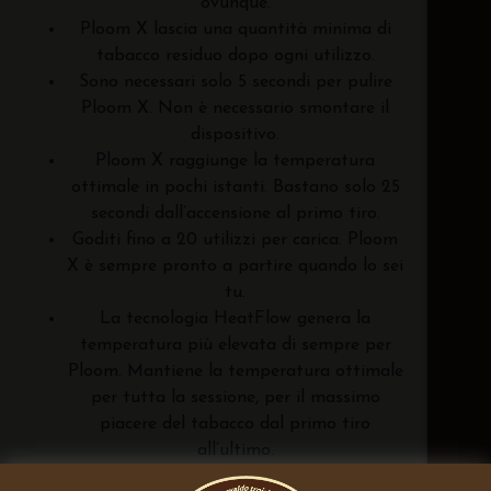
ovunque.
Ploom X lascia una quantità minima di
tabacco residuo dopo ogni utilizzo.
Sono necessari solo 5 secondi per pulire
Ploom X. Non è necessario smontare il
dispositivo.
Ploom X raggiunge la temperatura
ottimale in pochi istanti. Bastano solo 25
secondi dall’accensione al primo tiro.
Goditi fino a 20 utilizzi per carica. Ploom
X è sempre pronto a partire quando lo sei
tu.
La tecnologia HeatFlow genera la
temperatura più elevata di sempre per
Ploom. Mantiene la temperatura ottimale
per tutta la sessione, per il massimo
piacere del tabacco dal primo tiro
all’ultimo.
Ploom X consente un flusso d’aria regolare