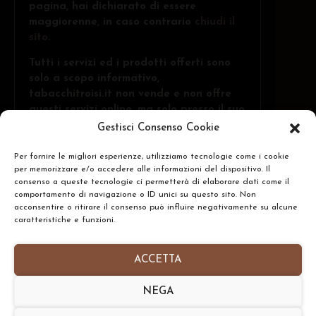
pagina, hai dichiarato di essere
maggiorenne, in caso contrario
chiudi il
sito
.
Tutti i servizi ed i prodotti offerti sono
solo a scopo informativo,
tabacchitroisi.it non vende e non offre
questi servizi online, ma solo presso il suo
punto vendita fisico ed ai +18 anni.
Gestisci Consenso Cookie
Per fornire le migliori esperienze, utilizziamo tecnologie come i cookie
per memorizzare e/o accedere alle informazioni del dispositivo. Il
Troisi Osvaldo • Via Belvedere, 1 - 84091 -
CERCA
consenso a queste tecnologie ci permetterà di elaborare dati come il
Battipaglia (SA)
comportamento di navigazione o ID unici su questo sito. Non
acconsentire o ritirare il consenso può influire negativamente su alcune
N.Rea: SA-437591 • P.IVA: IT05332240653
caratteristiche e funzioni.
Homepage
•
Chi Siamo
•
Contatti
•
Informativa
ACCETTA
Privacy Policy
•
Preferenze Cookie Policy
NEGA
Copyright © 2026- tabacchitroisi.it. Tutti i diritti
riservati. • Consulting by
TribAgency