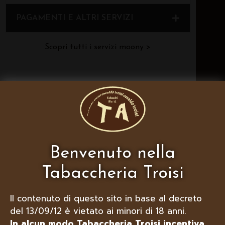
PAGAMENTI E ALTRI SERVIZI
Scopri tutti i servizi moony >
Benvenuto nella
RICARICHE E SERVIZI
Tabaccheria Troisi
CODICI ACQUISTO
Il contenuto di questo sito in base al decreto
TELEFONIA E TV DIGITALE
del 13/09/12 è vietato ai minori di 18 anni.
SERVIZI DI MOBILITA’
In alcun modo Tabaccheria Troisi incentiva