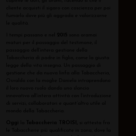
capirne le doti, gli aromi, facendo sì che il
cliente acquisti il sigaro con coscienza per poi
fumarlo dove più gli aggrada e valorizzarne
le qualità.
I tempi passano e nel
2015
sono oramai
maturi per il passaggio del testimone, il
passaggio dell’intera gestione della
Tabaccheria di padre in figlio, come la giusta
legge della vita insegna. Un passaggio di
gestione che da nuova linfa alla Tabaccheria,
Osvaldo con la moglie Daniela intraprendono
il loro nuovo ruolo dando uno slancio
innovativo all’intera attività con l’introduzione
di servizi, collaboratori e quant’altro utile al
mondo della Tabaccheria.
Oggi
la
Tabaccheria TROISI,
si attesta fra
le Tabaccherie più qualificate in zona, dove la