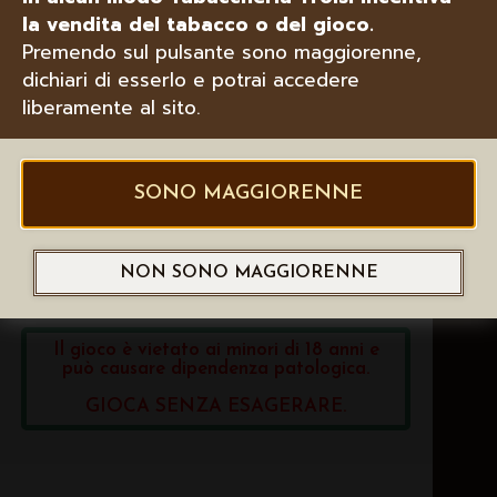
SERVIZI POSTALI
la vendita del tabacco o del gioco.
Premendo sul pulsante sono maggiorenne,
PAGAMENTI E SERVIZI AL CITTADINO
dichiari di esserlo e potrai accedere
liberamente al sito.
Scopri tutti i servizi puntolis >
SONO MAGGIORENNE
NON SONO MAGGIORENNE
I NOSTRI GIOCHI
Il gioco è vietato ai minori di 18 anni e
può causare dipendenza patologica.
GIOCA SENZA ESAGERARE.