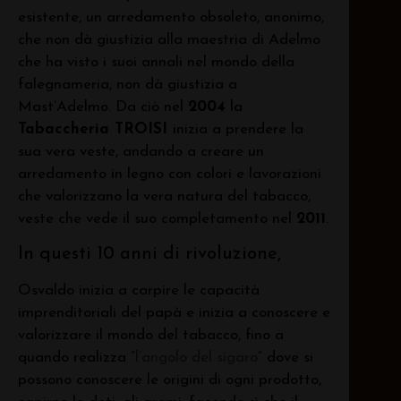
esistente, un arredamento obsoleto, anonimo,
che non dà giustizia alla maestria di Adelmo
che ha visto i suoi annali nel mondo della
falegnameria, non dà giustizia a
Mast’Adelmo. Da ciò nel
2004
la
Tabaccheria TROISI
inizia a prendere la
sua vera veste, andando a creare un
arredamento in legno con colori e lavorazioni
che valorizzano la vera natura del tabacco,
veste che vede il suo completamento nel
2011
.
In questi 10 anni di rivoluzione,
Osvaldo inizia a carpire le capacità
imprenditoriali del papà e inizia a conoscere e
valorizzare il mondo del tabacco, fino a
quando realizza “
l’angolo del sigaro
” dove si
possono conoscere le origini di ogni prodotto,