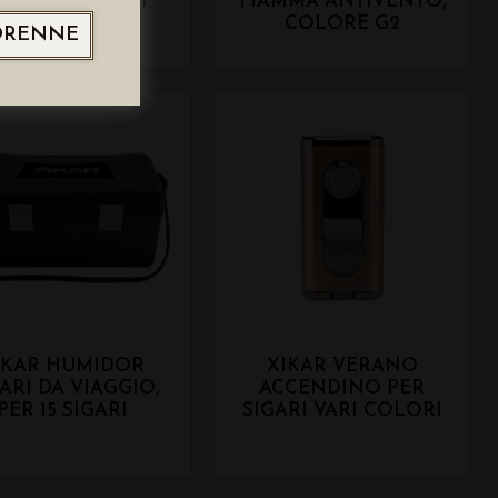
TIVENTO, VARI
FIAMMA ANTIVENTO,
COLORI
COLORE G2
ORENNE
IKAR HUMIDOR
XIKAR VERANO
ARI DA VIAGGIO,
ACCENDINO PER
PER 15 SIGARI
SIGARI VARI COLORI