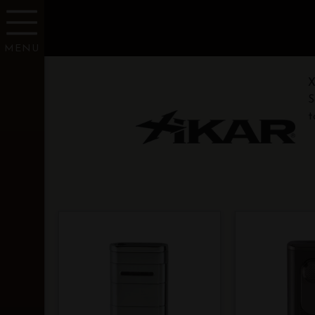
MENU
X
S
t