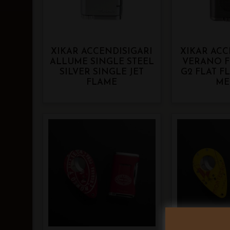
XIKAR ACCENDISIGARI
XIKAR ACC
ALLUME SINGLE STEEL
VERANO F
SILVER SINGLE JET
G2 FLAT F
FLAME
ME