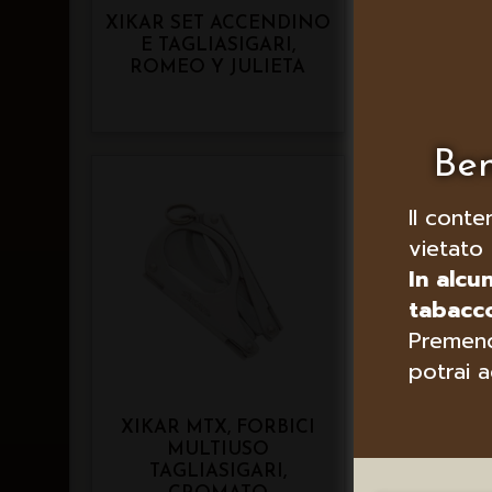
XIKAR SET ACCENDINO
XIKAR SET
E TAGLIASIGARI,
PER S
ROMEO Y JULIETA
TAGLIA
MONTE
Ben
Il conte
vietato 
In alcu
tabacco
Premend
potrai a
XIKAR MTX, FORBICI
XIKA
MULTIUSO
TAGLIASI
TAGLIASIGARI,
CO