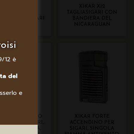
XIKAR XI2
XIKAR XI2
TAGLIASIGARI,
TAGLIASIGARI CON
PONIBILE IN VARI
BANDIERA DEL
COLORI
NICARAGUAN
oisi
9/12 è
ta del
sserlo e
KAR ACCENDINO
XIKAR FORTE
UME PER SIGARI,
ACCENDINO PER
NGOLA FIAMMA,
SIGARI, SINGOLA