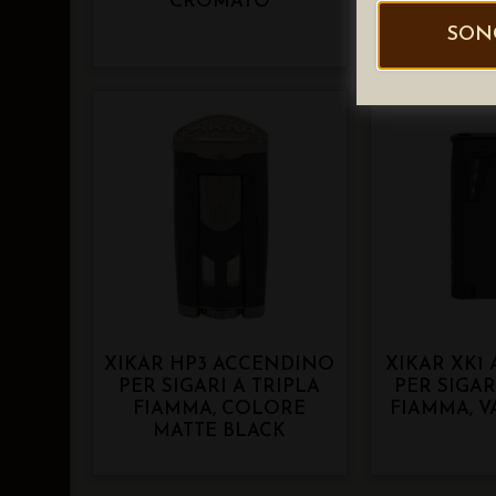
CROMATO
SON
XIKAR HP3 ACCENDINO
XIKAR XK1
PER SIGARI A TRIPLA
PER SIGAR
FIAMMA, COLORE
FIAMMA, V
MATTE BLACK