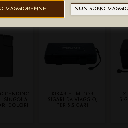
FIAMMA REGOLABILE
AN
O MAGGIORENNE
NON SONO MAGGI
 ACCENDINO
XIKAR HUMIDOR
X
I, SINGOLA
SIGARI DA VIAGGIO,
SIG
ARI COLORI
PER 5 SIGARI