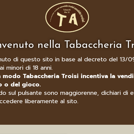
 ACCENDINO
KIT ACCENDINO E
IGARI E
TAGLIASIGARI XIKAR,
SIGARI,
EDIZIONE COHIBA
DIS
CRISTO
BEHIKE
venuto nella Tabaccheria Tr
nuto di questo sito in base al decreto del 13/0
ai minori di 18 anni.
n modo Tabaccheria Troisi incentiva la vendi
 o del gioco.
o sul pulsante sono maggiorenne, dichiari di e
ccedere liberamente al sito.
R XI1
XIKAR ACCENDINO PER
XI
GARI, VARI
SIGARI, MODELLO
ALL
LORI
FORTE (IBRIDO), CON
SI