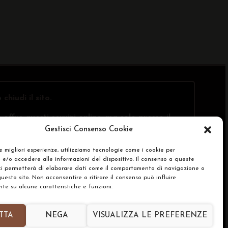
o
chiudi il sito
.
offre questi servizi online, ma solo presso il
Gestisci Consenso Cookie
le migliori esperienze, utilizziamo tecnologie come i cookie per
e/o accedere alle informazioni del dispositivo. Il consenso a queste
SA)
ci permetterà di elaborare dati come il comportamento di navigazione o
questo sito. Non acconsentire o ritirare il consenso può influire
e su alcune caratteristiche e funzioni.
renze Cookie Policy
 by
TribAgency
TTA
NEGA
VISUALIZZA LE PREFERENZE