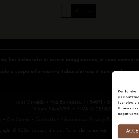
1
2
→
na, hai dichiarato di essere maggiorenne, in caso contrari
o solo a scopo informativo, tabacchitroisi.it non vende e non 
Per fornire 
memorizzare 
Troisi Osvaldo • Via Belvedere, 1 - 84091 - Battipaglia (
tecnologie 
ID unici su 
N.Rea: SA-437591 • P.IVA: IT05332240653
negativament
e
•
Chi Siamo
•
Contatti
•
Informativa Privacy Policy
•
Prefe
right © 2026- tabacchitroisi.it. Tutti i diritti riservati. • Consulting
ACCE