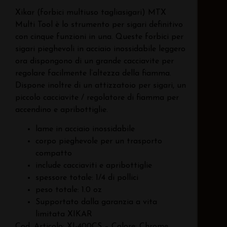
Xikar (forbici multiuso tagliasigari) MTX
Multi Tool è lo strumento per sigari definitivo
con cinque funzioni in una. Queste forbici per
sigari pieghevoli in acciaio inossidabile leggero
ora dispongono di un grande cacciavite per
regolare facilmente l’altezza della fiamma.
Dispone inoltre di un attizzatoio per sigari, un
piccolo cacciavite / regolatore di fiamma per
accendino e apribottiglie.
lame in acciaio inossidabile
corpo pieghevole per un trasporto
compatto
include cacciaviti e apribottiglie
spessore totale: 1/4 di pollici
peso totale: 1.0 oz
Supportato dalla garanzia a vita
limitata XIKAR
Cod. Articolo: XI-400CS – Colore: Chrome