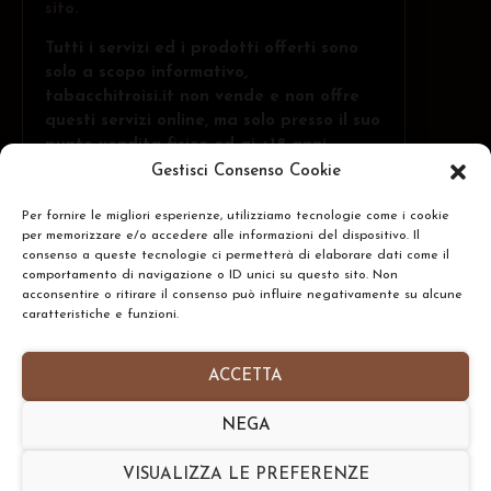
sito
.
Tutti i servizi ed i prodotti offerti sono
solo a scopo informativo,
tabacchitroisi.it non vende e non offre
questi servizi online, ma solo presso il suo
punto vendita fisico ed ai +18 anni.
Gestisci Consenso Cookie
Per fornire le migliori esperienze, utilizziamo tecnologie come i cookie
Troisi Osvaldo • Via Belvedere, 1 - 84091 -
per memorizzare e/o accedere alle informazioni del dispositivo. Il
Battipaglia (SA)
CERCA
consenso a queste tecnologie ci permetterà di elaborare dati come il
comportamento di navigazione o ID unici su questo sito. Non
N.Rea: SA-437591 • P.IVA: IT05332240653
acconsentire o ritirare il consenso può influire negativamente su alcune
caratteristiche e funzioni.
Homepage
•
Chi Siamo
•
Contatti
•
Informativa
Privacy Policy
•
Preferenze Cookie Policy
ACCETTA
Copyright © 2026- tabacchitroisi.it. Tutti i diritti
NEGA
riservati. • Consulting by
TribAgency
VISUALIZZA LE PREFERENZE