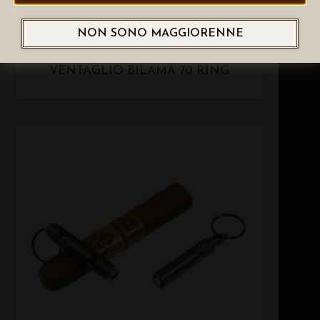
NON SONO MAGGIORENNE
LUBINSKI TAGLIASIGARI A
VENTAGLIO BILAMA 70 RING