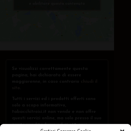
e abilitare questo contenuto
Se visualizzi correttamente questa
pagina, hai dichiarato di essere
maggiorenne, in caso contrario
chiudi il
sito
.
Tutti i servizi ed i prodotti offerti sono
solo a scopo informativo,
tabacchitroisi.it non vende e non offre
questi servizi online, ma solo presso il suo
punto vendita fisico ed ai +18 anni.