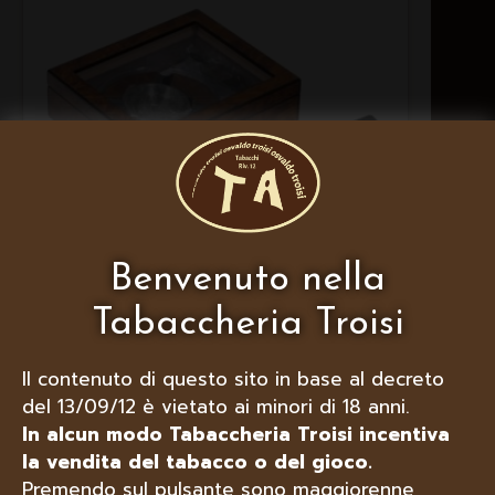
Benvenuto nella
Tabaccheria Troisi
LUBINSKI HUMIDOR PER 50 SIGARI
IN RADICA OLMO OPACO CON
Il contenuto di questo sito in base al decreto
ACCESSORI
del 13/09/12 è vietato ai minori di 18 anni.
In alcun modo Tabaccheria Troisi incentiva
la vendita del tabacco o del gioco.
Premendo sul pulsante sono maggiorenne,