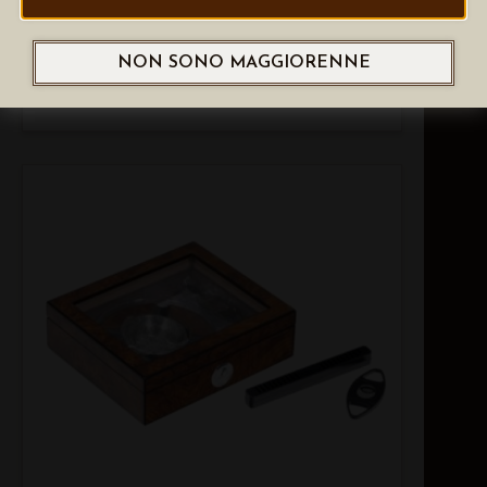
NON SONO MAGGIORENNE
LUBINSKI POGGIASIGARO
PIEGHEVOLE DA TASCA, GRANDE