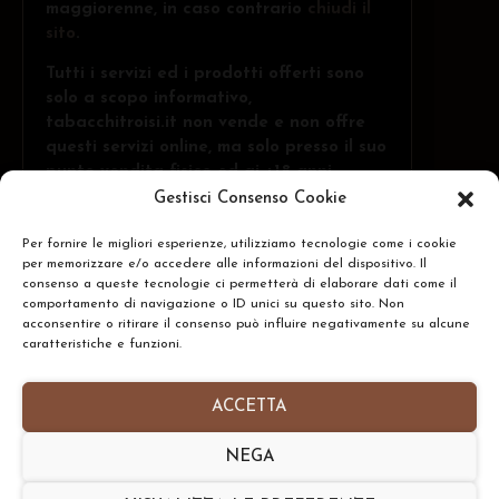
maggiorenne, in caso contrario
chiudi il
sito
.
Tutti i servizi ed i prodotti offerti sono
solo a scopo informativo,
tabacchitroisi.it non vende e non offre
questi servizi online, ma solo presso il suo
punto vendita fisico ed ai +18 anni.
Gestisci Consenso Cookie
Per fornire le migliori esperienze, utilizziamo tecnologie come i cookie
Troisi Osvaldo • Via Belvedere, 1 - 84091 -
per memorizzare e/o accedere alle informazioni del dispositivo. Il
Battipaglia (SA)
CERCA
consenso a queste tecnologie ci permetterà di elaborare dati come il
comportamento di navigazione o ID unici su questo sito. Non
N.Rea: SA-437591 • P.IVA: IT05332240653
acconsentire o ritirare il consenso può influire negativamente su alcune
caratteristiche e funzioni.
Homepage
•
Chi Siamo
•
Contatti
•
Informativa
Privacy Policy
•
Preferenze Cookie Policy
ACCETTA
Copyright © 2026- tabacchitroisi.it. Tutti i diritti
NEGA
riservati. • Consulting by
TribAgency