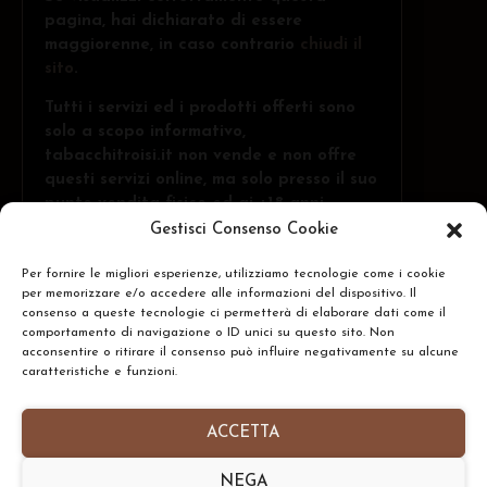
pagina, hai dichiarato di essere
maggiorenne, in caso contrario
chiudi il
sito
.
Tutti i servizi ed i prodotti offerti sono
solo a scopo informativo,
tabacchitroisi.it non vende e non offre
questi servizi online, ma solo presso il suo
punto vendita fisico ed ai +18 anni.
Gestisci Consenso Cookie
Per fornire le migliori esperienze, utilizziamo tecnologie come i cookie
Troisi Osvaldo • Via Belvedere, 1 - 84091 -
per memorizzare e/o accedere alle informazioni del dispositivo. Il
Battipaglia (SA)
CERCA
consenso a queste tecnologie ci permetterà di elaborare dati come il
comportamento di navigazione o ID unici su questo sito. Non
N.Rea: SA-437591 • P.IVA: IT05332240653
acconsentire o ritirare il consenso può influire negativamente su alcune
caratteristiche e funzioni.
Homepage
•
Chi Siamo
•
Contatti
•
Informativa
Privacy Policy
•
Preferenze Cookie Policy
ACCETTA
Copyright © 2026- tabacchitroisi.it. Tutti i diritti
NEGA