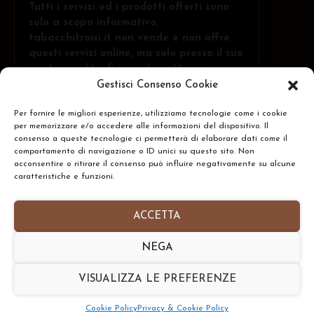
Tutti i servizi ed i prodotti offerti sono
solo a scopo informativo,
tabacchitroisi.it non vende e non offre
questi servizi online, ma solo presso il suo
punto vendita fisico ed ai +18 anni.
Gestisci Consenso Cookie
Per fornire le migliori esperienze, utilizziamo tecnologie come i cookie
Troisi Osvaldo • Via Belvedere, 1 - 84091 -
per memorizzare e/o accedere alle informazioni del dispositivo. Il
CERCA
Battipaglia (SA)
consenso a queste tecnologie ci permetterà di elaborare dati come il
comportamento di navigazione o ID unici su questo sito. Non
N.Rea: SA-437591 • P.IVA: IT05332240653
acconsentire o ritirare il consenso può influire negativamente su alcune
caratteristiche e funzioni.
Homepage
•
Chi Siamo
•
Contatti
•
Informativa
Privacy Policy
•
Preferenze Cookie Policy
ACCETTA
Copyright © 2026- tabacchitroisi.it. Tutti i diritti
NEGA
riservati. • Consulting by
TribAgency
VISUALIZZA LE PREFERENZE
Torna Su
SHARE
Cookie Policy
Privacy & Cookie Policy