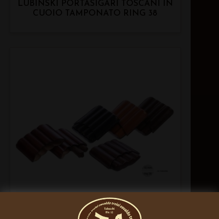
LUBINSKI PORTASIGARI TOSCANI IN
CUOIO TAMPONATO RING 38