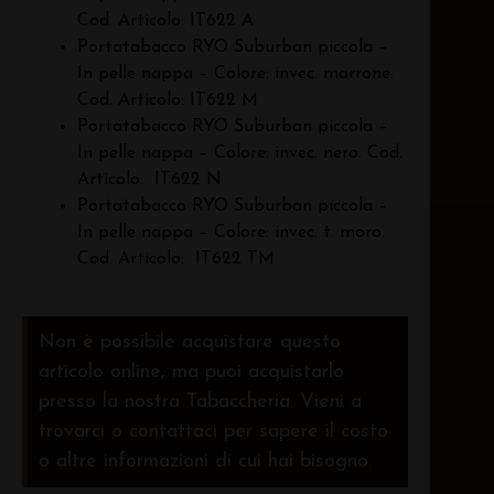
Cod. Articolo:
IT622 A
Portatabacco RYO Suburban piccola –
In pelle
nappa – Colore: invec. marrone.
Cod. Articolo:
IT622 M
Portatabacco RYO Suburban piccola –
In pelle
nappa – Colore: invec. nero. Cod.
Articolo:
IT622 N
Portatabacco RYO Suburban piccola –
In pelle
nappa – Colore: invec. t. moro.
Cod. Articolo:
IT622 TM
Non è possibile acquistare questo
articolo online, ma puoi acquistarlo
presso la nostra Tabaccheria. Vieni a
trovarci o contattaci per sapere il costo
o altre informazioni di cui hai bisogno.