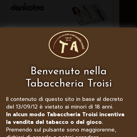
Benvenuto nella
Tabaccheria Troisi
LUBINSKI BOCCHINO PER
SIGARETTE DENICOTEA LADY LISCIO
Il contenuto di questo sito in base al decreto
CON ESPULSORE
del 13/09/12 è vietato ai minori di 18 anni.
In alcun modo Tabaccheria Troisi incentiva
la vendita del tabacco o del gioco.
Premendo sul pulsante sono maggiorenne,