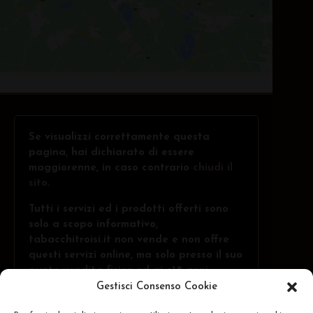
Se visualizzi correttamente questa
pagina, hai dichiarato di essere
maggiorenne, in caso contrario
chiudi il
sito
.
Tutti i servizi ed i prodotti offerti sono
solo a scopo informativo,
tabacchitroisi.it non vende e non offre
questi servizi online, ma solo presso il suo
punto vendita fisico ed ai +18 anni.
Gestisci Consenso Cookie