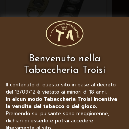
Benvenuto nella
LUBINSKI TAGLIASIGARI BILAMA
Tabaccheria Troisi
ELLISSE DORATO O RETTANGOLARE
TITANIO
Il contenuto di questo sito in base al decreto
del 13/09/12 è vietato ai minori di 18 anni.
In alcun modo Tabaccheria Troisi incentiva
la vendita del tabacco o del gioco.
Premendo sul pulsante sono maggiorenne,
dichiari di esserlo e potrai accedere
liberamente al sito.