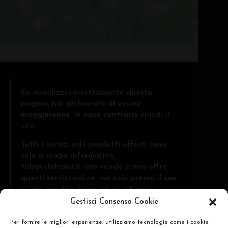
Se visualizzi correttamente questa
pagina, hai dichiarato di essere
maggiorenne, in caso contrario
chiudi il
sito
.
Tutti i servizi ed i prodotti offerti sono
solo a scopo informativo,
tabacchitroisi.it non vende e non offre
questi servizi online, ma solo presso il suo
punto vendita fisico ed ai +18 anni.
Gestisci Consenso Cookie
Per fornire le migliori esperienze, utilizziamo tecnologie come i cookie
Troisi Osvaldo • Via Belvedere, 1 - 84091 -