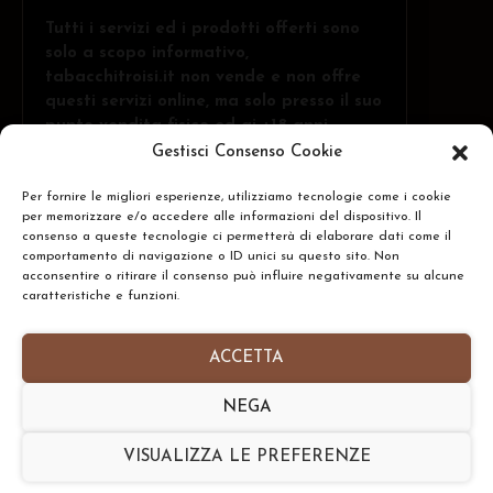
Tutti i servizi ed i prodotti offerti sono
solo a scopo informativo,
tabacchitroisi.it non vende e non offre
questi servizi online, ma solo presso il suo
punto vendita fisico ed ai +18 anni.
Gestisci Consenso Cookie
Per fornire le migliori esperienze, utilizziamo tecnologie come i cookie
Troisi Osvaldo • Via Belvedere, 1 - 84091 -
per memorizzare e/o accedere alle informazioni del dispositivo. Il
Battipaglia (SA)
CERCA
consenso a queste tecnologie ci permetterà di elaborare dati come il
comportamento di navigazione o ID unici su questo sito. Non
N.Rea: SA-437591 • P.IVA: IT05332240653
acconsentire o ritirare il consenso può influire negativamente su alcune
caratteristiche e funzioni.
Homepage
•
Chi Siamo
•
Contatti
•
Informativa
Privacy Policy
•
Preferenze Cookie Policy
ACCETTA
Copyright © 2026- tabacchitroisi.it. Tutti i diritti
NEGA
riservati. • Consulting by
TribAgency
VISUALIZZA LE PREFERENZE
Torna Su