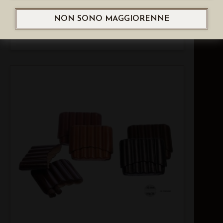
NON SONO MAGGIORENNE
LUBINSKI POSACENERE PER SIGARO
MACANUDO CAFE RETTANGOLARE