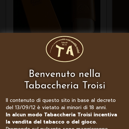
DIADEMA PORTASIGARI IN
CUOIO, MODELLO “H.UPMANN”
DA 2 SIGARI
Benvenuto nella
Tabaccheria Troisi
Il contenuto di questo sito in base al decreto
del 13/09/12 è vietato ai minori di 18 anni.
In alcun modo Tabaccheria Troisi incentiva
la vendita del tabacco o del gioco.
Premendo sul pulsante sono maggiorenne,