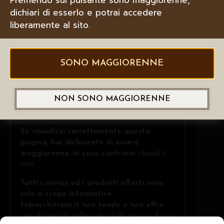
dichiari di esserlo e potrai accedere
liberamente al sito.
SONO MAGGIORENNE
NON SONO MAGGIORENNE
Se visualizzi correttamente questa
pagina, hai dichiarato di essere
maggiorenne, in caso contrario
chiudi il
sito
.
Tutti i servizi ed i prodotti offerti sono
solo a scopo informativo,
tabacchitroisi.it non vende e non offre
questi servizi online, ma solo presso il suo