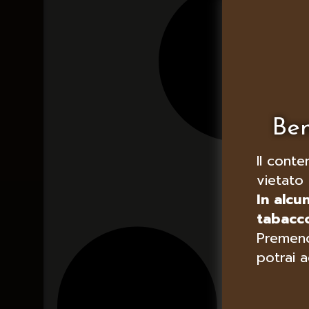
Ben
Il conte
vietato 
In alcu
tabacco
Premend
potrai a