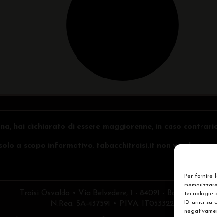
na, hai dichiarato di essere maggiorenne, in caso contrari
o solo a scopo informativo, tabacchitroisi.it non vende e non 
Per fornire 
memorizzare 
Troisi Osvaldo • Via Belvedere, 1 - 84091 - Battipaglia (
tecnologie 
ID unici su 
N.Rea: SA-437591 • P.IVA: IT05332240653
negativament