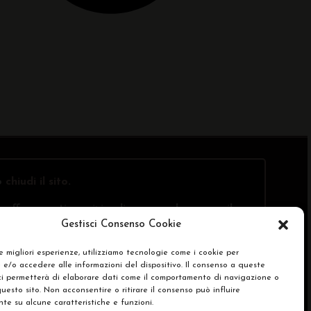
o
chiudi il sito
.
offre questi servizi online, ma solo presso il
Gestisci Consenso Cookie
le migliori esperienze, utilizziamo tecnologie come i cookie per
e/o accedere alle informazioni del dispositivo. Il consenso a queste
SA)
ci permetterà di elaborare dati come il comportamento di navigazione o
questo sito. Non acconsentire o ritirare il consenso può influire
e su alcune caratteristiche e funzioni.