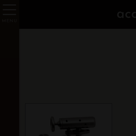
acc
MENU