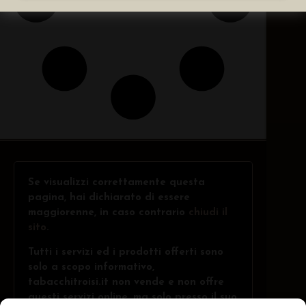
Se visualizzi correttamente questa
pagina, hai dichiarato di essere
maggiorenne, in caso contrario
chiudi il
sito
.
Tutti i servizi ed i prodotti offerti sono
solo a scopo informativo,
tabacchitroisi.it non vende e non offre
questi servizi online, ma solo presso il suo