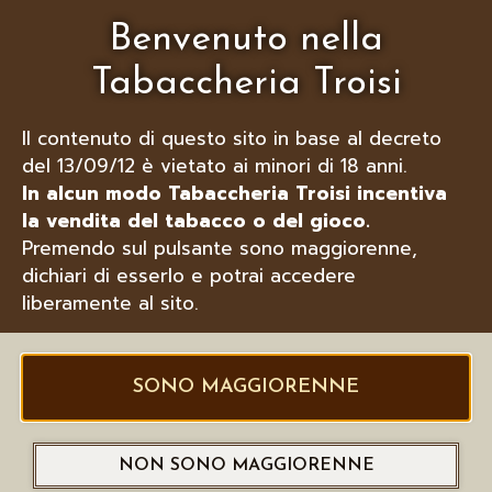
Benvenuto nella
Tabaccheria Troisi
Il contenuto di questo sito in base al decreto
del 13/09/12 è vietato ai minori di 18 anni.
In alcun modo Tabaccheria Troisi incentiva
la vendita del tabacco o del gioco.
VECTOR ACCENDINO PER PIPA
Premendo sul pulsante sono maggiorenne,
GLADIUS ANGLED FLAME
dichiari di esserlo e potrai accedere
W/TOOLS 02 GUNMETAL SATIN
liberamente al sito.
SONO MAGGIORENNE
NON SONO MAGGIORENNE