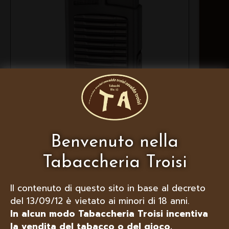
XIKAR FORTE ACCENDINO PER
SIGARI, SINGOLA FIAMMA
Benvenuto nella
ANTIVENTO, COLORE G2
Tabaccheria Troisi
Il contenuto di questo sito in base al decreto
del 13/09/12 è vietato ai minori di 18 anni.
In alcun modo Tabaccheria Troisi incentiva
la vendita del tabacco o del gioco.