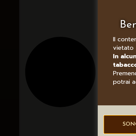
Ben
Il conte
vietato 
In alcu
tabacco
Premend
potrai a
SON