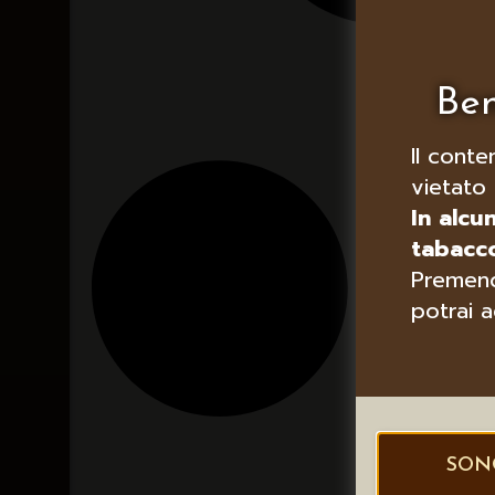
Ben
Il conte
vietato 
In alcu
tabacco
Premend
potrai a
SON