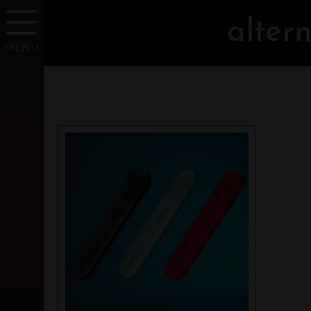
altern
MENU