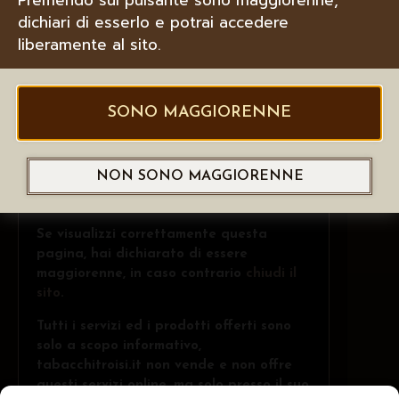
dichiari di esserlo e potrai accedere
liberamente al sito.
SONO MAGGIORENNE
NON SONO MAGGIORENNE
Se visualizzi correttamente questa
pagina, hai dichiarato di essere
maggiorenne, in caso contrario
chiudi il
sito
.
Tutti i servizi ed i prodotti offerti sono
solo a scopo informativo,
tabacchitroisi.it non vende e non offre
questi servizi online, ma solo presso il suo