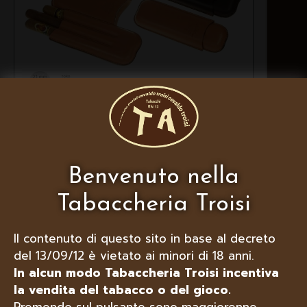
LUBINSKI PORTASIGARI
ASTUCCIO IN CUOIO, VARI
COLORI
Benvenuto nella
Tabaccheria Troisi
Il contenuto di questo sito in base al decreto
del 13/09/12 è vietato ai minori di 18 anni.
In alcun modo Tabaccheria Troisi incentiva
la vendita del tabacco o del gioco.
Premendo sul pulsante sono maggiorenne,