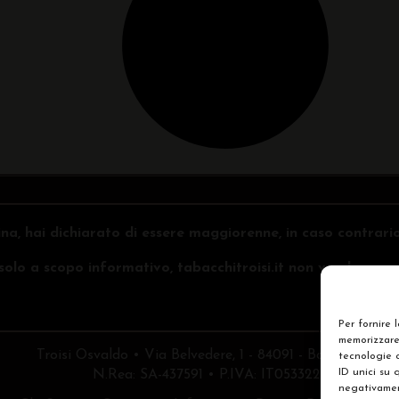
na, hai dichiarato di essere maggiorenne, in caso contrari
o solo a scopo informativo, tabacchitroisi.it non vende e non 
Per fornire 
memorizzare 
Troisi Osvaldo • Via Belvedere, 1 - 84091 - Battipaglia (
tecnologie 
ID unici su 
N.Rea: SA-437591 • P.IVA: IT05332240653
negativament