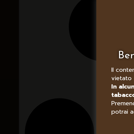
Ben
Il conte
vietato 
In alcu
tabacco
Premend
potrai a