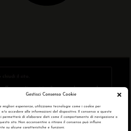
o
chiudi il sito
.
offre questi servizi online, ma solo presso il
Gestisci Consenso Cookie
le migliori esperienze, utilizziamo tecnologie come i cookie per
e/o accedere alle informazioni del dispositivo. Il consenso a queste
SA)
ci permetterà di elaborare dati come il comportamento di navigazione o
questo sito. Non acconsentire o ritirare il consenso può influire
e su alcune caratteristiche e funzioni.