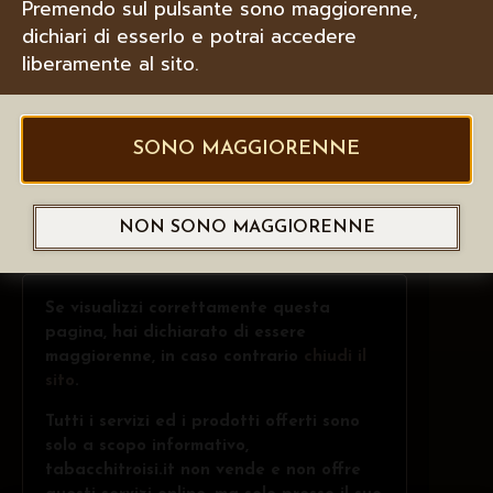
Premendo sul pulsante sono maggiorenne,
dichiari di esserlo e potrai accedere
liberamente al sito.
SONO MAGGIORENNE
NON SONO MAGGIORENNE
Se visualizzi correttamente questa
pagina, hai dichiarato di essere
maggiorenne, in caso contrario
chiudi il
sito
.
Tutti i servizi ed i prodotti offerti sono
solo a scopo informativo,
tabacchitroisi.it non vende e non offre