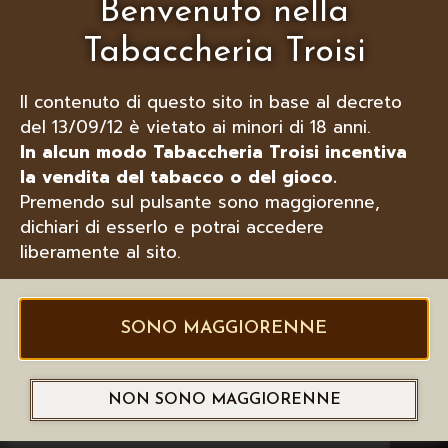
Benvenuto nella
Tabaccheria Troisi
Il contenuto di questo sito in base al decreto
del 13/09/12 è vietato ai minori di 18 anni.
In alcun modo Tabaccheria Troisi incentiva
la vendita del tabacco o del gioco.
LUBINSKI BUCASIGARI A MOLLA
Premendo sul pulsante sono maggiorenne,
NERO MAT CON BRISÈ
dichiari di esserlo e potrai accedere
liberamente al sito.
SONO MAGGIORENNE
NON SONO MAGGIORENNE