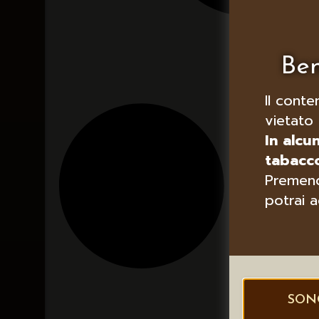
Ben
Il conte
vietato 
In alcu
tabacco
Premend
potrai a
SON