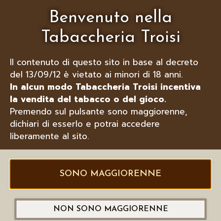
Benvenuto nella
Tabaccheria Troisi
Il contenuto di questo sito in base al decreto
del 13/09/12 è vietato ai minori di 18 anni.
In alcun modo Tabaccheria Troisi incentiva
la vendita del tabacco o del gioco.
LUBINSKI ACCENDINO PER
Premendo sul pulsante sono maggiorenne,
SIGARI TURBO ETNA GREEN
dichiari di esserlo e potrai accedere
FLAME, VARI COLORI
liberamente al sito.
SONO MAGGIORENNE
NON SONO MAGGIORENNE