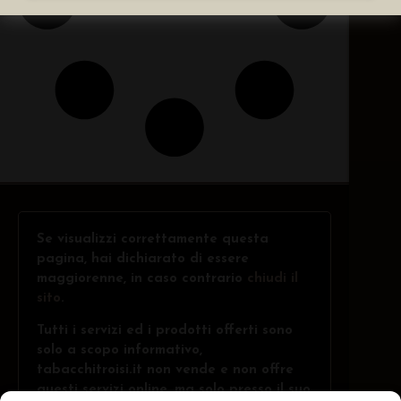
Se visualizzi correttamente questa
pagina, hai dichiarato di essere
maggiorenne, in caso contrario
chiudi il
sito
.
Tutti i servizi ed i prodotti offerti sono
solo a scopo informativo,
tabacchitroisi.it non vende e non offre
questi servizi online, ma solo presso il suo