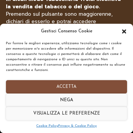
solo a scopo informativo,
la vendita del tabacco o del gioco.
tabacchitroisi.it non vende e non offre
Premendo sul pulsante sono maggiorenne,
questi servizi online, ma solo presso il suo
dichiari di esserlo e potrai accedere
punto vendita fisico ed ai +18 anni.
liberamente al sito.
Gestisci Consenso Cookie
Per fornire le migliori esperienze, utilizziamo tecnologie come i cookie
Troisi Osvaldo • Via Belvedere, 1 - 84091 -
per memorizzare e/o accedere alle informazioni del dispositivo. Il
SONO MAGGIORENNE
Battipaglia (SA)
CERCA
consenso a queste tecnologie ci permetterà di elaborare dati come il
comportamento di navigazione o ID unici su questo sito. Non
N.Rea: SA-437591 • P.IVA: IT05332240653
acconsentire o ritirare il consenso può influire negativamente su alcune
caratteristiche e funzioni.
Homepage
•
Chi Siamo
•
Contatti
•
Informativa
NON SONO MAGGIORENNE
Privacy Policy
•
Preferenze Cookie Policy
ACCETTA
Copyright © 2026- tabacchitroisi.it. Tutti i diritti
NEGA
riservati. • Consulting by
TribAgency
VISUALIZZA LE PREFERENZE
Torna Su
SHARE
Cookie Policy
Privacy & Cookie Policy