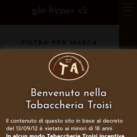
glo hyper x2
MENU
FILTRA PER MARCA
Sorry, nothing to see here...
Benvenuto nella
Tabaccheria Troisi
Se visualizzi correttamente questa
pagina, hai dichiarato di essere
maggiorenne, in caso contrario
chiudi il
Il contenuto di questo sito in base al decreto
sito
.
del 13/09/12 è vietato ai minori di 18 anni.
In alcun modo Tabaccheria Troisi incentiva
Tutti i servizi ed i prodotti offerti sono