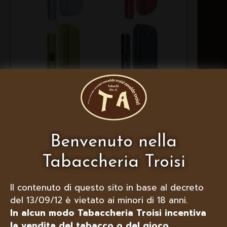
IQOS ILUMA I , COLORI
DISPONIBILI: BREEZE BLUE, VIVID
TERRACOTTA, MIDNIGHT BLACK,
Benvenuto nella
LEAF GREEN
Tabaccheria Troisi
Il contenuto di questo sito in base al decreto
del 13/09/12 è vietato ai minori di 18 anni.
In alcun modo Tabaccheria Troisi incentiva
la vendita del tabacco o del gioco.