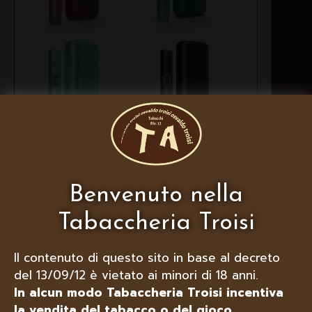
IQOS ILUMA I PRIME, COLORI
DISPONIBILI: GARNET RED,
ASPEN GREEN, BREEZE BLUE,
Benvenuto nella
MIDNIGHT BLACK
Tabaccheria Troisi
Il contenuto di questo sito in base al decreto
del 13/09/12 è vietato ai minori di 18 anni.
In alcun modo Tabaccheria Troisi incentiva
la vendita del tabacco o del gioco.