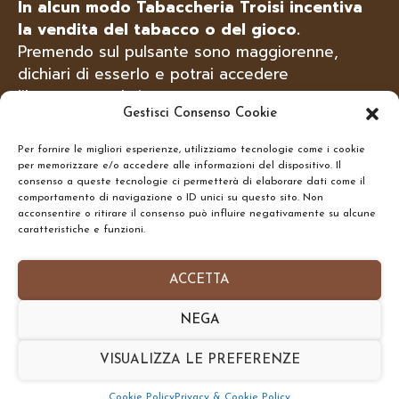
In alcun modo Tabaccheria Troisi incentiva
la vendita del tabacco o del gioco.
Tutti i servizi ed i prodotti offerti sono
Premendo sul pulsante sono maggiorenne,
solo a scopo informativo,
dichiari di esserlo e potrai accedere
tabacchitroisi.it non vende e non offre
questi servizi online, ma solo presso il suo
liberamente al sito.
punto vendita fisico ed ai +18 anni.
Gestisci Consenso Cookie
Per fornire le migliori esperienze, utilizziamo tecnologie come i cookie
SONO MAGGIORENNE
per memorizzare e/o accedere alle informazioni del dispositivo. Il
Troisi Osvaldo • Via Belvedere, 1 - 84091 -
CERCA
consenso a queste tecnologie ci permetterà di elaborare dati come il
Battipaglia (SA)
comportamento di navigazione o ID unici su questo sito. Non
acconsentire o ritirare il consenso può influire negativamente su alcune
N.Rea: SA-437591 • P.IVA: IT05332240653
NON SONO MAGGIORENNE
caratteristiche e funzioni.
Homepage
•
Chi Siamo
•
Contatti
•
Informativa
ACCETTA
Privacy Policy
•
Preferenze Cookie Policy
NEGA
Copyright © 2026- tabacchitroisi.it. Tutti i diritti
riservati. • Consulting by
TribAgency
VISUALIZZA LE PREFERENZE
Torna Su
SHARE
Cookie Policy
Privacy & Cookie Policy