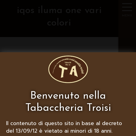
iqos iluma one vari
MENU
colori
FILTRA PER MARCA
Sorry, nothing to see here...
Benvenuto nella
Tabaccheria Troisi
Se visualizzi correttamente questa
Il contenuto di questo sito in base al decreto
pagina, hai dichiarato di essere
maggiorenne, in caso contrario
chiudi il
del 13/09/12 è vietato ai minori di 18 anni.
sito
.