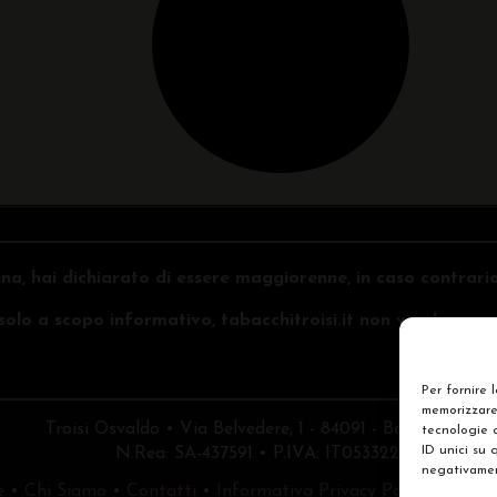
na, hai dichiarato di essere maggiorenne, in caso contrari
o solo a scopo informativo, tabacchitroisi.it non vende e non 
Per fornire 
memorizzare 
Troisi Osvaldo • Via Belvedere, 1 - 84091 - Battipaglia (
tecnologie 
ID unici su 
N.Rea: SA-437591 • P.IVA: IT05332240653
negativament
e
•
Chi Siamo
•
Contatti
•
Informativa Privacy Policy
•
Prefe