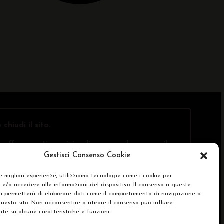
o
chiudi il sito
.
offre questi servizi online, ma solo presso il
Gestisci Consenso Cookie
le migliori esperienze, utilizziamo tecnologie come i cookie per
e/o accedere alle informazioni del dispositivo. Il consenso a queste
SA)
ci permetterà di elaborare dati come il comportamento di navigazione o
questo sito. Non acconsentire o ritirare il consenso può influire
e su alcune caratteristiche e funzioni.
renze Cookie Policy