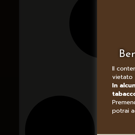
Ben
Il conte
vietato 
In alcu
tabacco
Premend
potrai a