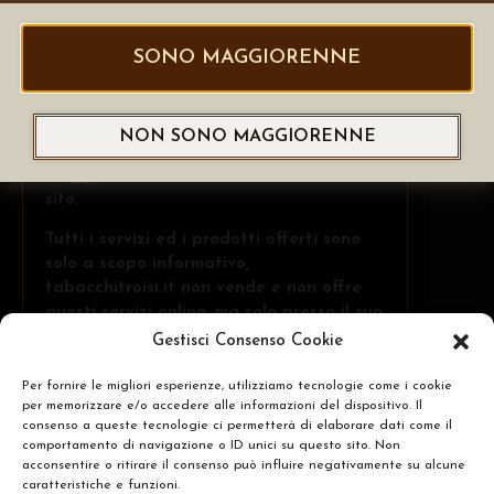
SONO MAGGIORENNE
Se visualizzi correttamente questa
NON SONO MAGGIORENNE
pagina, hai dichiarato di essere
maggiorenne, in caso contrario
chiudi il
sito
.
Tutti i servizi ed i prodotti offerti sono
solo a scopo informativo,
tabacchitroisi.it non vende e non offre
questi servizi online, ma solo presso il suo
punto vendita fisico ed ai +18 anni.
Gestisci Consenso Cookie
Per fornire le migliori esperienze, utilizziamo tecnologie come i cookie
per memorizzare e/o accedere alle informazioni del dispositivo. Il
Troisi Osvaldo • Via Belvedere, 1 - 84091 -
CERCA
consenso a queste tecnologie ci permetterà di elaborare dati come il
Battipaglia (SA)
comportamento di navigazione o ID unici su questo sito. Non
acconsentire o ritirare il consenso può influire negativamente su alcune
N.Rea: SA-437591 • P.IVA: IT05332240653
caratteristiche e funzioni.