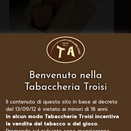
DIADEMA PORTASIGARI IN
CUOIO, MODELLO
“MONTECRISTO” DA 3 SIGARI
Benvenuto nella
Tabaccheria Troisi
Il contenuto di questo sito in base al decreto
del 13/09/12 è vietato ai minori di 18 anni.
In alcun modo Tabaccheria Troisi incentiva
la vendita del tabacco o del gioco.
Premendo sul pulsante sono maggiorenne,