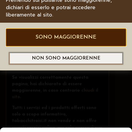
dichiari di esserlo e potrai accedere
liberamente al sito.
SONO MAGGIORENNE
NON SONO MAGGIORENNE
Se visualizzi correttamente questa
pagina, hai dichiarato di essere
maggiorenne, in caso contrario
chiudi il
sito
.
Tutti i servizi ed i prodotti offerti sono
solo a scopo informativo,
tabacchitroisi.it non vende e non offre
questi servizi online, ma solo presso il suo