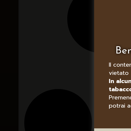
Ben
Il conte
vietato 
In alcu
tabacco
Premend
potrai a