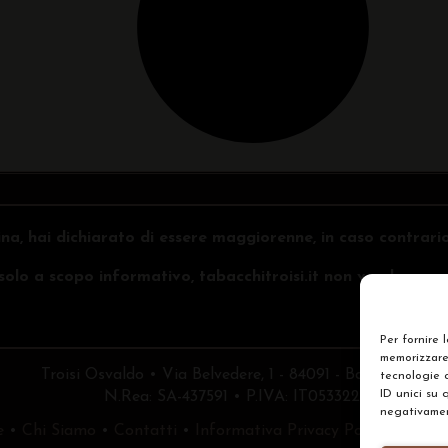
na, hai dichiarato di essere maggiorenne, in caso contrari
o solo a scopo informativo, tabacchitroisi.it non vende e non 
Per fornire 
memorizzare 
Troisi Osvaldo • Via Belvedere, 1 - 84091 - Battipaglia (
tecnologie 
ID unici su 
N.Rea: SA-437591 • P.IVA: IT05332240653
negativament
e
•
Chi Siamo
•
Contatti
•
Informativa Privacy Policy
•
Prefe