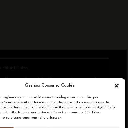
o
chiudi il sito
.
offre questi servizi online, ma solo presso il
Gestisci Consenso Cookie
le migliori esperienze, utilizziamo tecnologie come i cookie per
e/o accedere alle informazioni del dispositivo. Il consenso a queste
SA)
ci permetterà di elaborare dati come il comportamento di navigazione o
questo sito. Non acconsentire o ritirare il consenso può influire
e su alcune caratteristiche e funzioni.
renze Cookie Policy