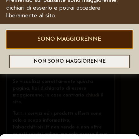
dichiari di esserlo e potrai accedere
liberamente al sito.
SONO MAGGIORENNE
NON SONO MAGGIORENNE
Se visualizzi correttamente questa
pagina, hai dichiarato di essere
maggiorenne, in caso contrario
chiudi il
sito
.
Tutti i servizi ed i prodotti offerti sono
solo a scopo informativo,
tabacchitroisi.it non vende e non offre
questi servizi online, ma solo presso il suo