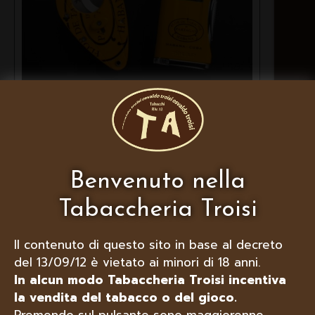
XIKAR SET ACCENDINO E
TAGLIASIGARI, EDIZIONE
PARTAGAS
Benvenuto nella
Tabaccheria Troisi
Il contenuto di questo sito in base al decreto
del 13/09/12 è vietato ai minori di 18 anni.
In alcun modo Tabaccheria Troisi incentiva
la vendita del tabacco o del gioco.
Premendo sul pulsante sono maggiorenne,