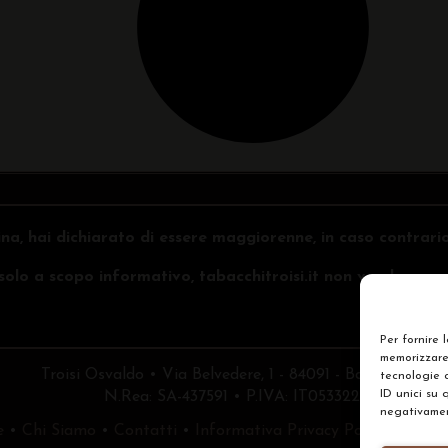
na, hai dichiarato di essere maggiorenne, in caso contrari
o solo a scopo informativo, tabacchitroisi.it non vende e non 
Per fornire 
memorizzare 
Troisi Osvaldo • Via Belvedere, 1 - 84091 - Battipaglia (
tecnologie 
ID unici su 
N.Rea: SA-437591 • P.IVA: IT05332240653
negativament
e
•
Chi Siamo
•
Contatti
•
Informativa Privacy Policy
•
Prefe