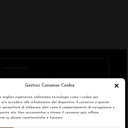
o
chiudi il sito
.
offre questi servizi online, ma solo presso il
Gestisci Consenso Cookie
le migliori esperienze, utilizziamo tecnologie come i cookie per
e/o accedere alle informazioni del dispositivo. Il consenso a queste
SA)
ci permetterà di elaborare dati come il comportamento di navigazione o
questo sito. Non acconsentire o ritirare il consenso può influire
e su alcune caratteristiche e funzioni.
renze Cookie Policy