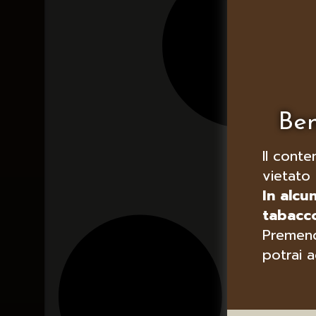
Ben
Il conte
vietato 
In alcu
tabacco
Premend
potrai a