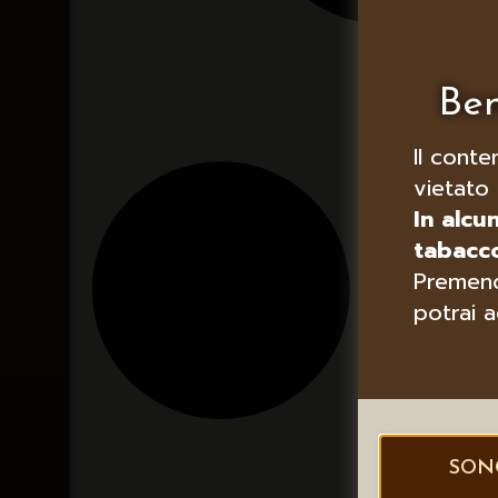
Ben
Il conte
vietato 
In alcu
tabacco
Premend
potrai a
SON