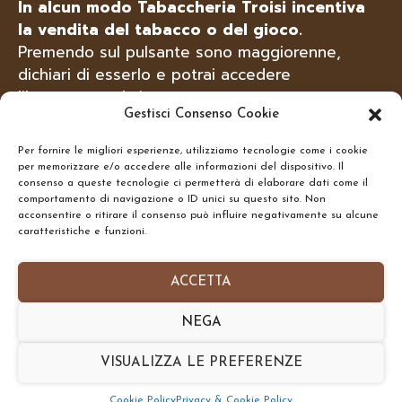
In alcun modo Tabaccheria Troisi incentiva
la vendita del tabacco o del gioco.
Tutti i servizi ed i prodotti offerti sono
Premendo sul pulsante sono maggiorenne,
solo a scopo informativo,
dichiari di esserlo e potrai accedere
tabacchitroisi.it non vende e non offre
questi servizi online, ma solo presso il suo
liberamente al sito.
punto vendita fisico ed ai +18 anni.
Gestisci Consenso Cookie
Per fornire le migliori esperienze, utilizziamo tecnologie come i cookie
SONO MAGGIORENNE
per memorizzare e/o accedere alle informazioni del dispositivo. Il
Troisi Osvaldo • Via Belvedere, 1 - 84091 -
CERCA
consenso a queste tecnologie ci permetterà di elaborare dati come il
Battipaglia (SA)
comportamento di navigazione o ID unici su questo sito. Non
acconsentire o ritirare il consenso può influire negativamente su alcune
N.Rea: SA-437591 • P.IVA: IT05332240653
NON SONO MAGGIORENNE
caratteristiche e funzioni.
Homepage
•
Chi Siamo
•
Contatti
•
Informativa
ACCETTA
Privacy Policy
•
Preferenze Cookie Policy
NEGA
Copyright © 2026- tabacchitroisi.it. Tutti i diritti
riservati. • Consulting by
TribAgency
VISUALIZZA LE PREFERENZE
Torna Su
SHARE
Cookie Policy
Privacy & Cookie Policy