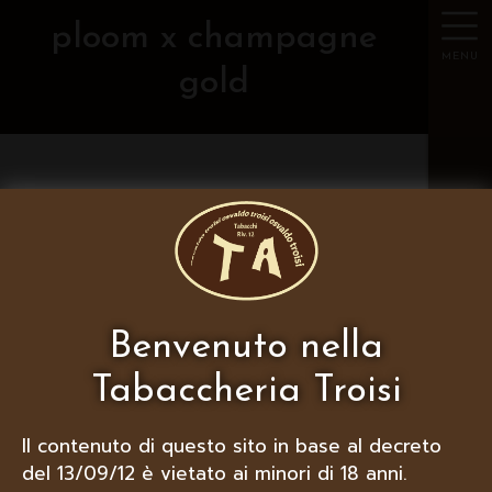
ploom x champagne
MENU
gold
FILTRA PER MARCA
Sorry, nothing to see here...
Benvenuto nella
Tabaccheria Troisi
Se visualizzi correttamente questa
Il contenuto di questo sito in base al decreto
pagina, hai dichiarato di essere
maggiorenne, in caso contrario
chiudi il
del 13/09/12 è vietato ai minori di 18 anni.
sito
.