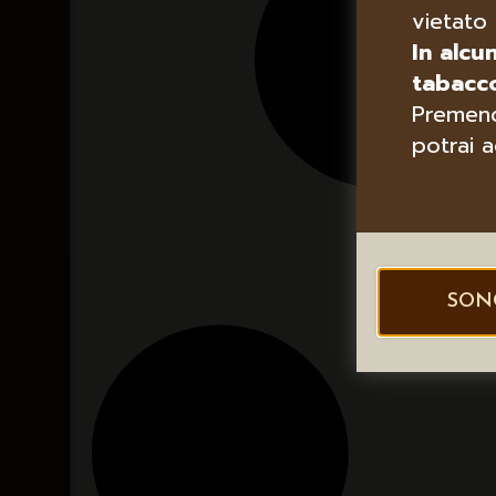
vietato 
In alcu
tabacco
Premend
potrai a
SON