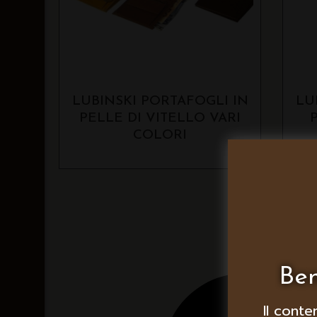
LUBINSKI PORTAFOGLI IN
LU
PELLE DI VITELLO VARI
COLORI
Ben
Il conte