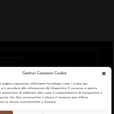
o
chiudi il sito
.
offre questi servizi online, ma solo presso il
Gestisci Consenso Cookie
le migliori esperienze, utilizziamo tecnologie come i cookie per
e/o accedere alle informazioni del dispositivo. Il consenso a queste
SA)
ci permetterà di elaborare dati come il comportamento di navigazione o
questo sito. Non acconsentire o ritirare il consenso può influire
e su alcune caratteristiche e funzioni.
renze Cookie Policy