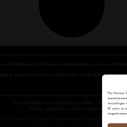
na, hai dichiarato di essere maggiorenne, in caso contrari
o solo a scopo informativo, tabacchitroisi.it non vende e non 
Per fornire 
memorizzare 
Troisi Osvaldo • Via Belvedere, 1 - 84091 - Battipaglia (
tecnologie 
ID unici su 
N.Rea: SA-437591 • P.IVA: IT05332240653
negativament
e
•
Chi Siamo
•
Contatti
•
Informativa Privacy Policy
•
Prefe