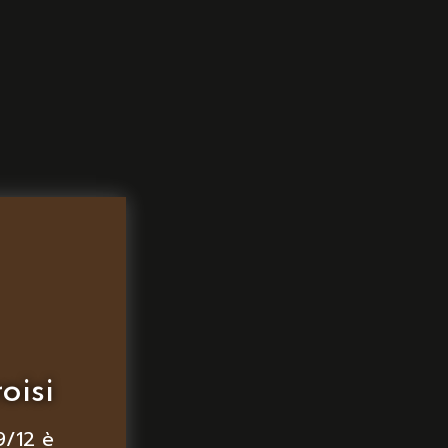
oisi
9/12 è