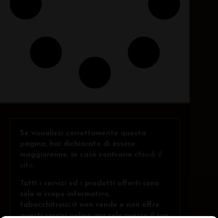
Se visualizzi correttamente questa
pagina, hai dichiarato di essere
maggiorenne, in caso contrario
chiudi il
sito
.
Tutti i servizi ed i prodotti offerti sono
solo a scopo informativo,
tabacchitroisi.it non vende e non offre
questi servizi online, ma solo presso il suo