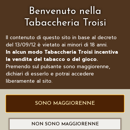
Benvenuto nella
Tabaccheria Troisi
Il contenuto di questo sito in base al decreto
del 13/09/12 è vietato ai minori di 18 anni.
In alcun modo Tabaccheria Troisi incentiva
la vendita del tabacco o del gioco.
LUBINSKI PORTAPACCHETTO IN
Premendo sul pulsante sono maggiorenne,
PELLE NAPPA, VARI COLORI
dichiari di esserlo e potrai accedere
liberamente al sito.
SONO MAGGIORENNE
NON SONO MAGGIORENNE