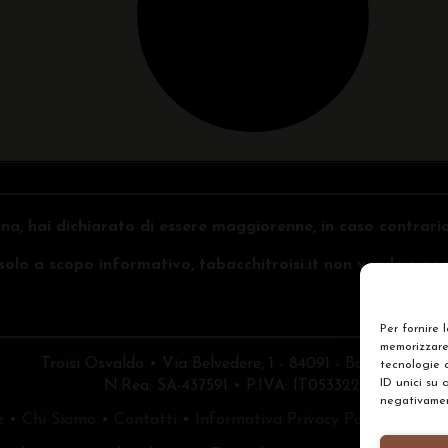
na, hai dichiarato di essere maggiorenne, in caso contrari
o solo a scopo informativo, tabacchitroisi.it non vende e non 
Per fornire 
memorizzare 
Troisi Osvaldo • Via Belvedere, 1 - 84091 - Battipaglia (
tecnologie 
ID unici su 
N.Rea: SA-437591 • P.IVA: IT05332240653
negativament
e
•
Chi Siamo
•
Contatti
•
Informativa Privacy Policy
•
Prefe