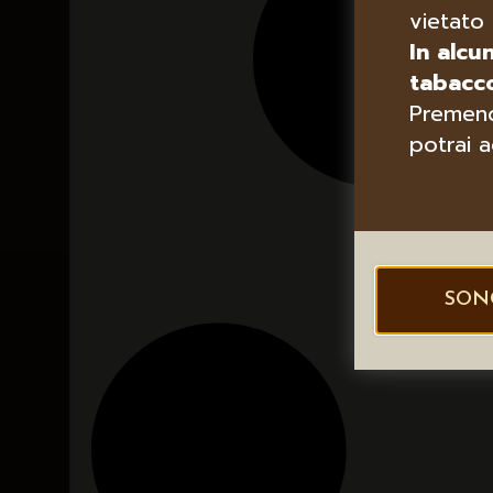
vietato 
In alcu
tabacco
Premend
potrai a
SON