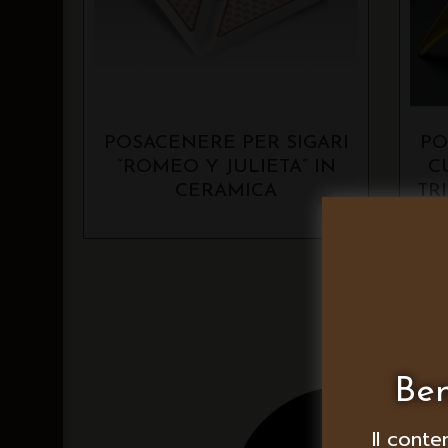
POSACENERE PER SIGARI
PO
“ROMEO Y JULIETA” IN
C
CERAMICA
TR
Ben
Il conte