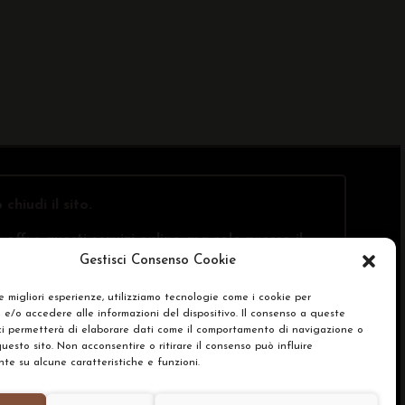
o
chiudi il sito
.
offre questi servizi online, ma solo presso il
Gestisci Consenso Cookie
le migliori esperienze, utilizziamo tecnologie come i cookie per
e/o accedere alle informazioni del dispositivo. Il consenso a queste
SA)
ci permetterà di elaborare dati come il comportamento di navigazione o
questo sito. Non acconsentire o ritirare il consenso può influire
e su alcune caratteristiche e funzioni.
renze Cookie Policy