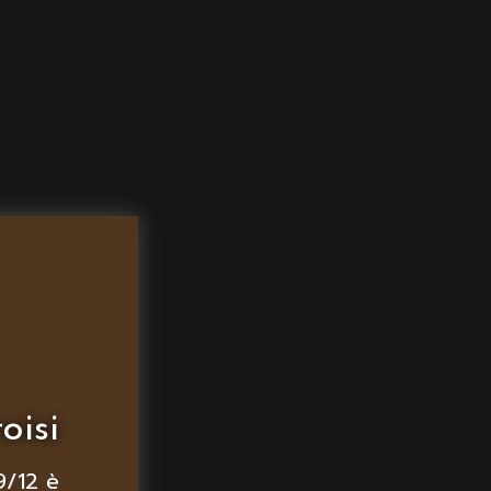
oisi
9/12 è