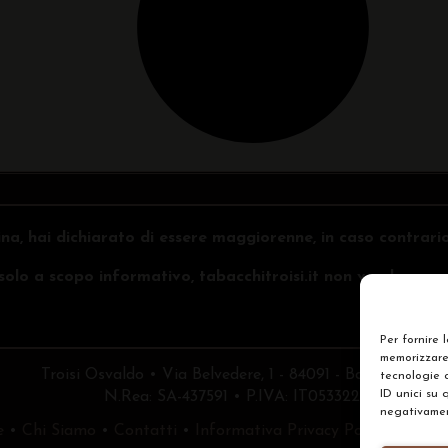
na, hai dichiarato di essere maggiorenne, in caso contrari
o solo a scopo informativo, tabacchitroisi.it non vende e non 
Per fornire 
memorizzare 
Troisi Osvaldo • Via Belvedere, 1 - 84091 - Battipaglia (
tecnologie 
ID unici su 
N.Rea: SA-437591 • P.IVA: IT05332240653
negativament
e
•
Chi Siamo
•
Contatti
•
Informativa Privacy Policy
•
Prefe