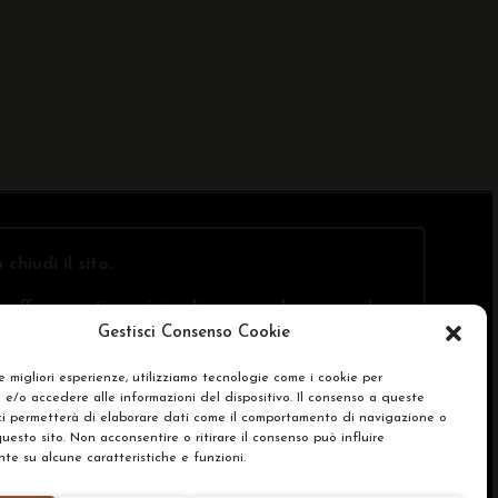
o
chiudi il sito
.
offre questi servizi online, ma solo presso il
Gestisci Consenso Cookie
le migliori esperienze, utilizziamo tecnologie come i cookie per
e/o accedere alle informazioni del dispositivo. Il consenso a queste
SA)
ci permetterà di elaborare dati come il comportamento di navigazione o
questo sito. Non acconsentire o ritirare il consenso può influire
e su alcune caratteristiche e funzioni.
renze Cookie Policy