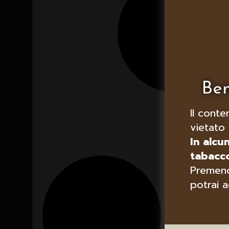
Ben
Il conte
vietato 
In alcu
tabacco
Premend
potrai a