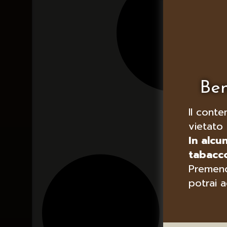
Ben
Il conte
vietato 
In alcu
tabacco
Premend
potrai a