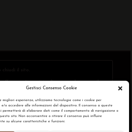
o
chiudi il sito
.
offre questi servizi online, ma solo presso il
Gestisci Consenso Cookie
le migliori esperienze, utilizziamo tecnologie come i cookie per
e/o accedere alle informazioni del dispositivo. Il consenso a queste
SA)
ci permetterà di elaborare dati come il comportamento di navigazione o
questo sito. Non acconsentire o ritirare il consenso può influire
e su alcune caratteristiche e funzioni.
renze Cookie Policy