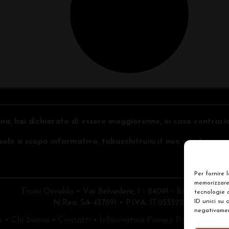
na, hai dichiarato di essere maggiorenne, in caso contrari
o solo a scopo informativo, tabacchitroisi.it non vende e non 
Per fornire 
memorizzare 
Troisi Osvaldo • Via Belvedere, 1 - 84091 - Battipaglia (
tecnologie 
ID unici su 
N.Rea: SA-437591 • P.IVA: IT05332240653
negativament
e
•
Chi Siamo
•
Contatti
•
Informativa Privacy Policy
•
Prefe