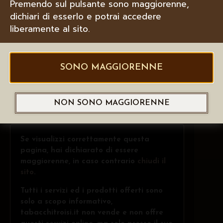
Premendo sul pulsante sono maggiorenne,
dichiari di esserlo e potrai accedere
liberamente al sito.
SONO MAGGIORENNE
NON SONO MAGGIORENNE
Se visualizzi correttamente questa
pagina, hai dichiarato di essere
maggiorenne, in caso contrario
chiudi il
sito
.
Tutti i servizi ed i prodotti offerti sono
solo a scopo informativo,
tabacchitroisi.it non vende e non offre