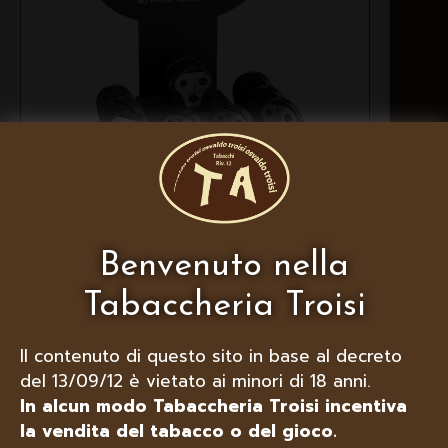
VECTOR PORTA FORASIGARI
Benvenuto nella
TASKER FINO A 10 PEZZI
Tabaccheria Troisi
Il contenuto di questo sito in base al decreto
del 13/09/12 è vietato ai minori di 18 anni.
In alcun modo Tabaccheria Troisi incentiva
la vendita del tabacco o del gioco.