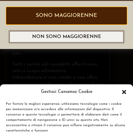
SONO MAGGIORENNE
Se visualizzi correttamente questa
NON SONO MAGGIORENNE
pagina, hai dichiarato di essere
maggiorenne, in caso contrario
chiudi il
sito
.
Tutti i servizi ed i prodotti offerti sono
solo a scopo informativo,
tabacchitroisi.it non vende e non offre
questi servizi online, ma solo presso il suo
punto vendita fisico ed ai +18 anni.
Gestisci Consenso Cookie
Per fornire le migliori esperienze, utilizziamo tecnologie come i cookie
per memorizzare e/o accedere alle informazioni del dispositivo. Il
Troisi Osvaldo • Via Belvedere, 1 - 84091 -
CERCA
consenso a queste tecnologie ci permetterà di elaborare dati come il
Battipaglia (SA)
comportamento di navigazione o ID unici su questo sito. Non
acconsentire o ritirare il consenso può influire negativamente su alcune
N.Rea: SA-437591 • P.IVA: IT05332240653
caratteristiche e funzioni.