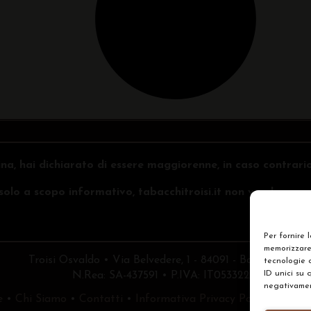
na, hai dichiarato di essere maggiorenne, in caso contrari
o solo a scopo informativo, tabacchitroisi.it non vende e non 
Per fornire 
memorizzare 
Troisi Osvaldo • Via Belvedere, 1 - 84091 - Battipaglia (
tecnologie 
ID unici su 
N.Rea: SA-437591 • P.IVA: IT05332240653
negativament
e
•
Chi Siamo
•
Contatti
•
Informativa Privacy Policy
•
Prefe