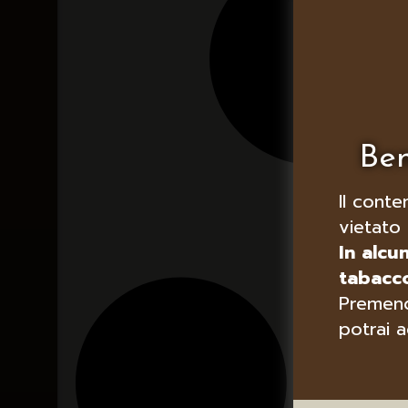
Ben
Il conte
vietato 
In alcu
tabacco
Premend
potrai a