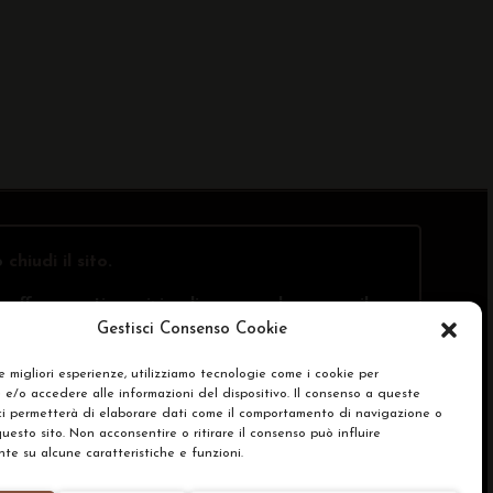
o
chiudi il sito
.
offre questi servizi online, ma solo presso il
Gestisci Consenso Cookie
le migliori esperienze, utilizziamo tecnologie come i cookie per
e/o accedere alle informazioni del dispositivo. Il consenso a queste
SA)
ci permetterà di elaborare dati come il comportamento di navigazione o
questo sito. Non acconsentire o ritirare il consenso può influire
e su alcune caratteristiche e funzioni.
renze Cookie Policy