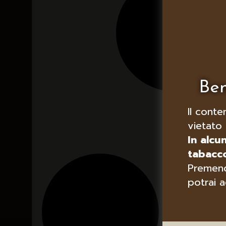
Ben
Il conte
vietato 
In alcu
tabacco
Premend
potrai a