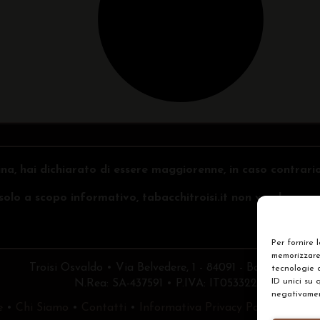
na, hai dichiarato di essere maggiorenne, in caso contrari
o solo a scopo informativo, tabacchitroisi.it non vende e non 
Per fornire 
memorizzare 
Troisi Osvaldo • Via Belvedere, 1 - 84091 - Battipaglia (
tecnologie 
ID unici su 
N.Rea: SA-437591 • P.IVA: IT05332240653
negativament
e
•
Chi Siamo
•
Contatti
•
Informativa Privacy Policy
•
Prefe