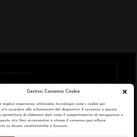
o
chiudi il sito
.
offre questi servizi online, ma solo presso il
Gestisci Consenso Cookie
le migliori esperienze, utilizziamo tecnologie come i cookie per
e/o accedere alle informazioni del dispositivo. Il consenso a queste
SA)
ci permetterà di elaborare dati come il comportamento di navigazione o
questo sito. Non acconsentire o ritirare il consenso può influire
e su alcune caratteristiche e funzioni.
renze Cookie Policy