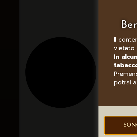
Ben
Il conte
vietato 
In alcu
tabacco
Premend
potrai a
SON