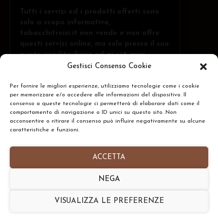
Tutti i servizi ed i prodotti offerti sono
solo a scopo informativo,
tabacchitroisi.it non vende e non offre
questi servizi online, ma solo presso il suo
punto vendita fisico ed ai +18 anni.
Gestisci Consenso Cookie
Per fornire le migliori esperienze, utilizziamo tecnologie come i cookie
Troisi Osvaldo • Via Belvedere, 1 - 84091 -
per memorizzare e/o accedere alle informazioni del dispositivo. Il
Battipaglia (SA)
CERCA
consenso a queste tecnologie ci permetterà di elaborare dati come il
comportamento di navigazione o ID unici su questo sito. Non
N.Rea: SA-437591 • P.IVA: IT05332240653
acconsentire o ritirare il consenso può influire negativamente su alcune
caratteristiche e funzioni.
Homepage
•
Chi Siamo
•
Contatti
•
Informativa
Privacy Policy
•
Preferenze Cookie Policy
ACCETTA
Copyright © 2026- tabacchitroisi.it. Tutti i diritti
NEGA
riservati. • Consulting by
TribAgency
VISUALIZZA LE PREFERENZE
Torna Su