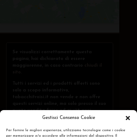
Se visualizzi correttamente questa
pagina, hai dichiarato di essere
maggiorenne, in caso contrario
chiudi il
sito
.
Tutti i servizi ed i prodotti offerti sono
solo a scopo informativo,
tabacchitroisi.it non vende e non offre
questi servizi online, ma solo presso il suo
punto vendita fisico ed ai +18 anni.
Gestisci Consenso Cookie
Per fornire le migliori esperienze, utilizziamo tecnologie come i cookie
Troisi Osvaldo • Via Belvedere, 1 - 84091 -
per memorizzare e/o accedere alle informazioni del dispositivo. Il